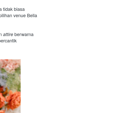
 tidak biasa 
pilihan venue Bella 
n 
 berwarna 
attire
rcantik 