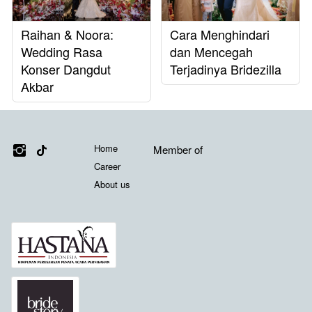
Raihan & Noora:
Cara Menghindari
Wedding Rasa
dan Mencegah
Konser Dangdut
Terjadinya Bridezilla
Akbar
Media Sosial
Links
Misi Kami
Home
Member of
Career
About us
Member of