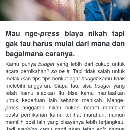
Mau nge-
press 
biaya nikah tapi 
gak tau harus mulai dari mana dan 
bagaimana caranya.
Kamu punya 
 yang lebih dari cukup untuk 
budget
acara pernikahan? 
 Tapi tidak salah untuk 
so be it.
melakukan tips-tips berikut agar 
kamu tidak 
budget 
melebihi anggaran. Siapa tau, sisa 
 yang 
budget
telah kamu siapkan itu bisa kamu manfaatkan 
untuk keperluan lain sehabis menikah. Menge-
 anggaran nikah bukan berarti membuat 
press
pesta pernikahan kamu terlihat murahan, namun 
memilih opsi lain yang bisayanya lebih terjangkau. 
Jadi 
kamu nanti akan tetap 
namun 
wedding 
epic 