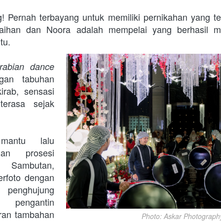
 Pernah terbayang untuk memiliki pernikahan yang ter
aihan dan Noora adalah mempelai yang berhasil me
tu. 
Arabian dance 
gan tabuhan 
rab, sensasi 
erasa sejak 
antu lalu 
gan prosesi 
. Sambutan, 
erfoto dengan 
penghujung 
pengantin 
an tambahan 
Photo: Askar Photograph