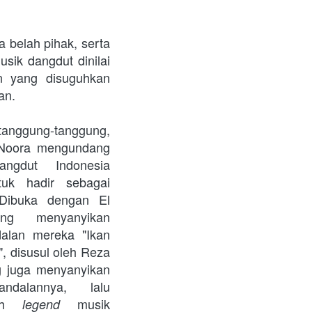
belah pihak, serta 
ik dangdut dinilai 
n yang disuguhkan 
an.
gung-tanggung, 
Noora mengundang 
ngdut Indonesia 
kondang untuk hadir sebagai 
Dibuka dengan El 
ng menyanyikan 
alan mereka "Ikan 
 disusul oleh Reza 
 juga menyanyikan 
ndalannya, lalu 
leh 
musik 
legend 