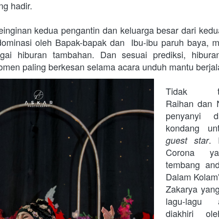
g hadir. 
inginan kedua pengantin dan keluarga besar dari kedua 
ominasi oleh Bapak-bapak dan  Ibu-ibu paruh baya, mus
gai hiburan tambahan. Dan sesuai prediksi, hibura
omen paling berkesan selama acara unduh mantu berjal
Tidak tang
Raihan dan 
penyanyi da
. 
guest star
Corona ya
tembang and
Dalam Kolam",
Zakarya yang
lagu-lagu a
diakhiri o