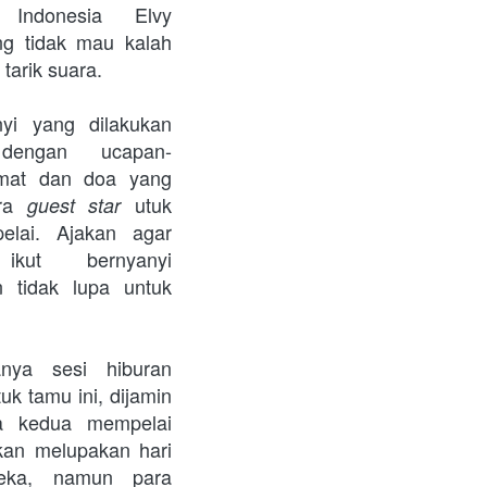
Indonesia Elvy 
g tidak mau kalah 
tarik suara. 
yi yang dilakukan 
 dengan ucapan-
mat dan doa yang 
ra 
utuk 
guest star 
lai.
Ajakan agar 
ikut bernyanyi 
 tidak lupa untuk 
ya sesi hiburan 
k tamu ini, dijamin 
 kedua mempelai 
kan melupakan hari 
eka, namun para 