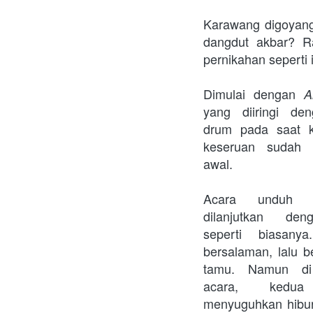
Karawang digoyang!
dangdut akbar? R
pernikahan seperti i
Dimulai dengan 
yang diiringi den
drum pada saat ki
keseruan sudah t
awal.
Acara unduh m
dilanjutkan den
seperti biasanya
bersalaman, lalu b
tamu. Namun di 
acara, kedua 
menyuguhkan hibur