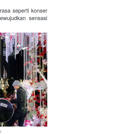
asa seperti konser 
wujudkan sensasi 
y