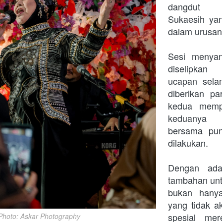
dangdut  
Sukaesih yan
dalam urusan 
Sesi menyan
diselipkan
ucapan sela
diberikan pa
kedua mempe
keduanya 
bersama pun
dilakukan. 
Dengan adan
tambahan untu
bukan hanya
yang tidak a
spesial mer
Photo: Askar Photography